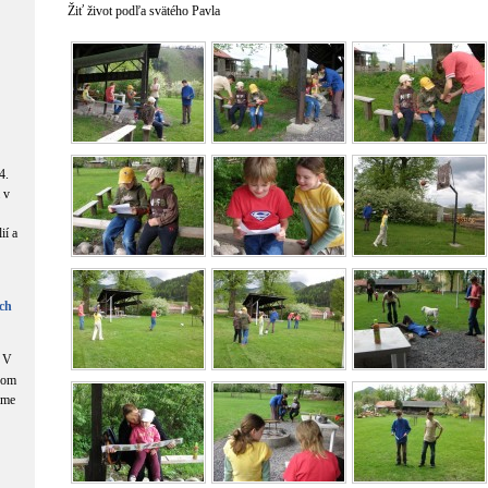
Žiť život podľa svätého Pavla
4.
 v
ií a
ch
V
com
áme