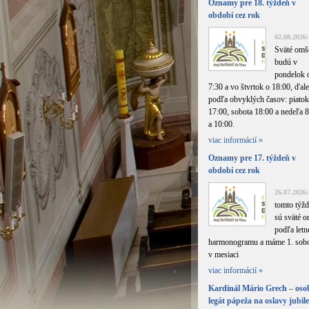
Oznamy pre 18. týždeň v
období cez rok
02.08.2026:
Sväté omš
budú v
pondelok 
7:30 a vo štvrtok o 18:00, ďale
podľa obvyklých časov: piatok
17:00, sobota 18:00 a nedeľa 
a 10:00.
viac informácií »
Oznamy pre 17. týždeň v
období cez rok
26.07.2026:
tomto týžd
sú sväté 
podľa letn
harmonogramu a máme 1. sob
v mesiaci
viac informácií »
Kardinál Mário Grech – os
legát pápeža na oslavy jubil