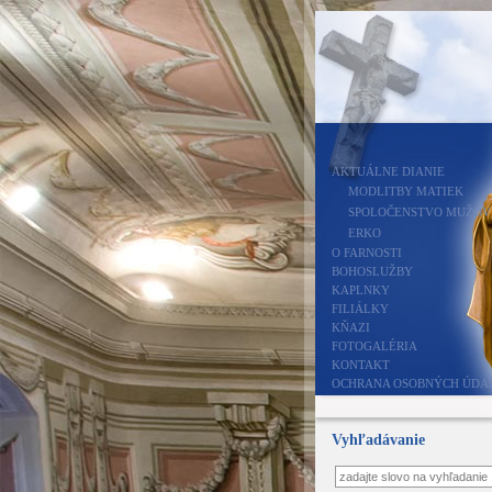
AKTUÁLNE DIANIE
MODLITBY MATIEK
SPOLOČENSTVO MUŽOV
ERKO
O FARNOSTI
BOHOSLUŽBY
KAPLNKY
FILIÁLKY
KŇAZI
FOTOGALÉRIA
KONTAKT
OCHRANA OSOBNÝCH ÚDA
Vyhľadávanie