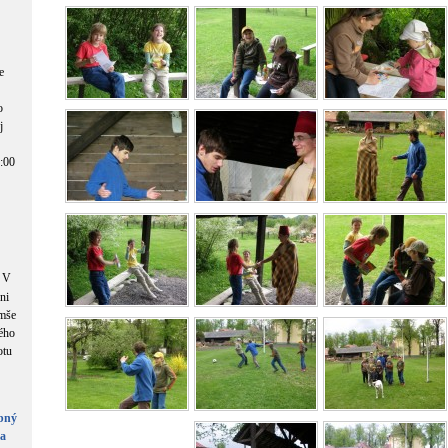
e
o
j
8:00
V
ni
omše
ého
otu
obný
ea