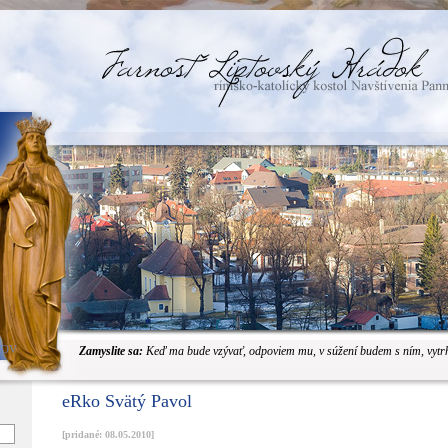
JOV
Zamyslite sa:
Keď ma bude vzývať, odpoviem mu, v súžení budem s ním, vytr
eRko Svätý Pavol
[pridané: 08.05.2010]