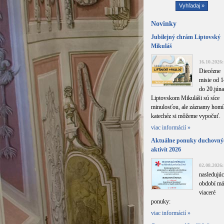
Novinky
Jubilejný chrám Liptovský
Mikuláš
16.10.2026:
Diecézne
misie od 1
do 20.júna
Liptovskom Mikuláši sú síce
minulosťou, ale záznamy homíl
katechéz si môžeme vypočuť.
viac informácií »
Aktuálne ponuky duchovný
aktivít 2026
02.08.2026:
nasledujú
období m
viaceré
ponuky:
viac informácií »