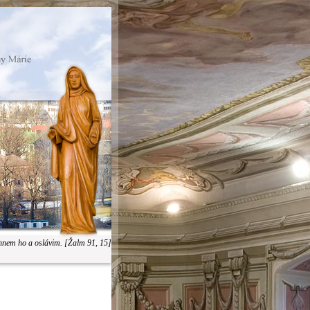
hnem ho a oslávim. [Žalm 91, 15]