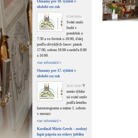
Oznamy pre 18. týždeň v
období cez rok
02.08.2026:
Sväté omše
budú v
pondelok o
7:30 a vo štvrtok o 18:00, ďalej
podľa obvyklých časov: piatok
17:00, sobota 18:00 a nedeľa 8:00
a 10:00.
viac informácií »
Oznamy pre 17. týždeň v
období cez rok
V
26.07.2026:
tomto týždni
sú sväté omše
podľa letného
harmonogramu a máme 1. sobotu
v mesiaci
viac informácií »
Kardinál Mário Grech – osobný
legát pápeža na oslavy jubilea