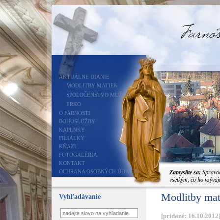
AKTUÁLNE DIANIE
MODLITBY MATIEK
SPOLOČENSTVO MUŽOV
ERKO
O FARNOSTI
BOHOSLUŽBY
KAPLNKY
FILIÁLKY
KŇAZI
FOTOGALÉRIA
KONTAKT
OCHRANA OSOBNÝCH ÚDAJOV
Zamyslite sa:
Spravodl
všetkým, čo ho vzýva
Modlitby mat
Vyhľadávanie
[pridané: 16.10.2012