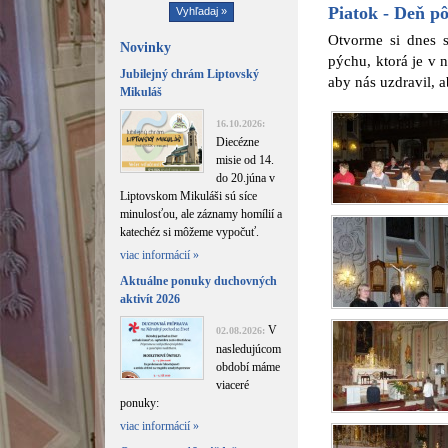
Piatok - Deň pô
Otvorme si dnes 
Novinky
pýchu, ktorá je v 
Jubilejný chrám Liptovský
aby nás uzdravil, 
Mikuláš
16.10.2026:
Diecézne
misie od 14.
do 20.júna v
Liptovskom Mikuláši sú síce
minulosťou, ale záznamy homílií a
katechéz si môžeme vypočuť.
viac informácií »
Aktuálne ponuky duchovných
aktivít 2026
V
02.08.2026:
nasledujúcom
období máme
viaceré
ponuky:
viac informácií »