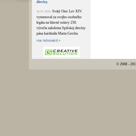
diecézy.
Svätý Otec Lev XIV.
26.07.2026:
vymenoval za svojho osobného
legáta na hlavné oslavy 250.
výročia založenia Spišskej diecézy
pána kardinála Maria Grecha
viac informácií »
© 2008 - 201