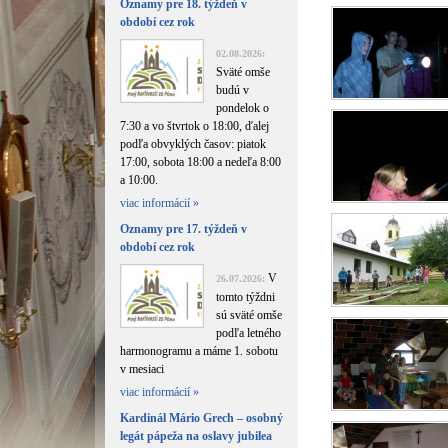
Oznamy pre 18. týždeň v
období cez rok
02.08.2026:
Sväté omše
budú v
pondelok o
7:30 a vo štvrtok o 18:00, ďalej
podľa obvyklých časov: piatok
17:00, sobota 18:00 a nedeľa 8:00
a 10:00.
viac informácií »
Oznamy pre 17. týždeň v
období cez rok
V
26.07.2026:
tomto týždni
sú sväté omše
podľa letného
harmonogramu a máme 1. sobotu
v mesiaci
viac informácií »
Kardinál Mário Grech – osobný
legát pápeža na oslavy jubilea