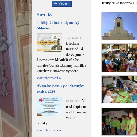
Detský eRko tábor na Lú
Novinky
Jubilejný chrám Liptovský
Mikuláš
16.10.2026:
Diecézne
misie od 14.
do 20.júna v
Liptovskom Mikuláši sú síce
minulosťou, ale záznamy homílií a
katechéz si môžeme vypočuť.
viac informácií »
Aktuálne ponuky duchovných
aktivít 2026
V
02.08.2026:
nasledujúcom
období máme
viaceré
ponuky:
viac informácií »