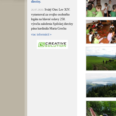
diecézy.
Svätý Otec Lev XIV.
26.07.2026:
vymenoval za svojho osobného
legáta na hlavné oslavy 250.
výročia založenia Spišskej diecézy
pána kardinála Maria Grecha
viac informácií »