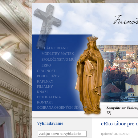
AKTUÁLNE DIANIE
MODLITBY MATIEK
SPOLOČENSTVO MUŽOV
ERKO
O FARNOSTI
BOHOSLUŽBY
KAPLNKY
FILIÁLKY
KŇAZI
FOTOGALÉRIA
KONTAKT
OCHRANA OSOBNÝCH ÚDAJOV
Zamyslite sa:
Blažený 
12]
eRko tábor pre d
Vyhľadávanie
[pridané: 31.10.2012]