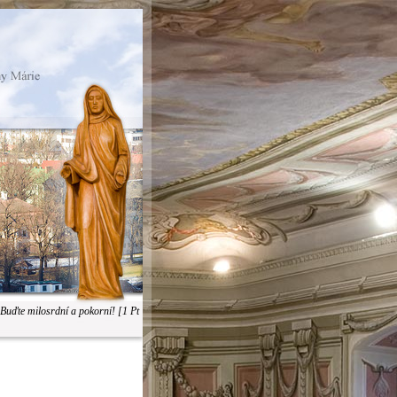
 Buďte milosrdní a pokorní! [1 Pt