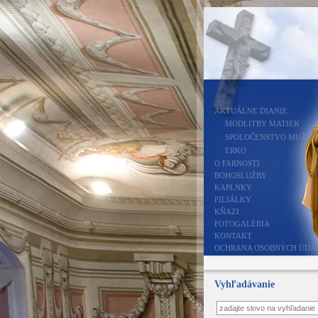
AKTUÁLNE DIANIE
MODLITBY MATIEK
SPOLOČENSTVO MUŽOV
ERKO
O FARNOSTI
BOHOSLUŽBY
KAPLNKY
FILIÁLKY
KŇAZI
FOTOGALÉRIA
KONTAKT
OCHRANA OSOBNÝCH ÚDA
Vyhľadávanie