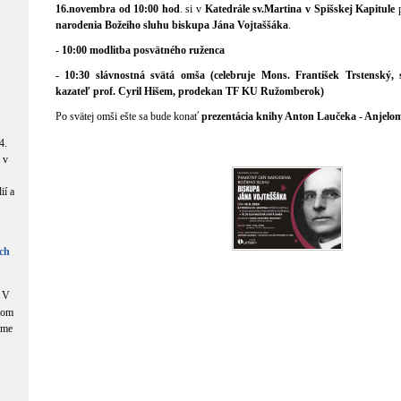
16.novembra od 10:00 hod
. si v
Katedrále sv.Martina v Spišskej Kapitule
p
narodenia Božeiho sluhu biskupa Jána Vojtaššáka
.
- 10:00 modlitba posvätného ruženca
- 10:30 slávnostná svätá omša (celebruje Mons. František Trstenský, 
kazateľ prof. Cyril Hišem, prodekan TF KU Ružomberok)
Po svätej omši ešte sa bude konať
prezentácia knihy Anton Laučeka - Anjelom
4.
 v
ií a
ch
V
com
áme