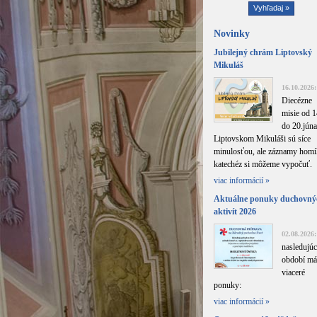
Novinky
Jubilejný chrám Liptovský
Mikuláš
16.10.2026:
Diecézne
misie od 1
do 20.júna
Liptovskom Mikuláši sú síce
minulosťou, ale záznamy homíl
katechéz si môžeme vypočuť.
viac informácií »
Aktuálne ponuky duchovný
aktivít 2026
02.08.2026:
nasledujú
období m
viaceré
ponuky:
viac informácií »