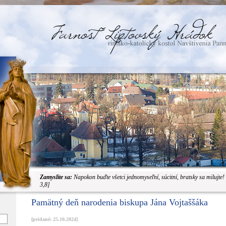
JOV
Zamyslite sa:
Napokon buďte všetci jednomyseľní, súcitní, bratsky sa milujte!
3,8]
Pamätný deň narodenia biskupa Jána Vojtaššáka
[pridané: 25.10.2024]