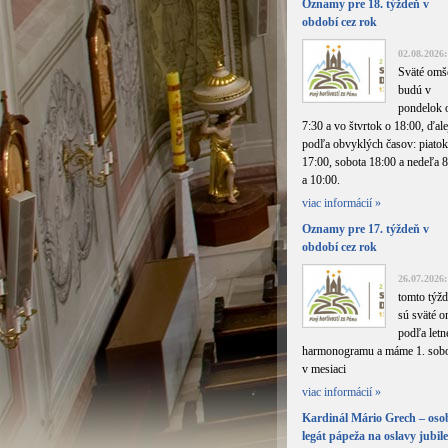
Oznamy pre 18. týždeň v
období cez rok
02.08.2026:
Sväté omš
budú v
pondelok 
7:30 a vo štvrtok o 18:00, ďale
podľa obvyklých časov: piatok
17:00, sobota 18:00 a nedeľa 
a 10:00.
viac informácií »
Oznamy pre 17. týždeň v
období cez rok
26.07.2026:
tomto týžd
sú sväté 
podľa letn
harmonogramu a máme 1. sob
v mesiaci
viac informácií »
Kardinál Mário Grech – os
legát pápeža na oslavy jubil