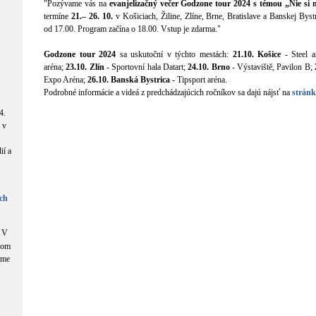
"Pozývame vás na
evanjelizačný večer Godzone tour 2024 s témou „Nie si 
termíne
21.– 26. 10.
v Košiciach, Žiline, Zlíne, Brne, Bratislave a Banskej Bystr
od 17.00. Program začína o 18.00. Vstup je zdarma."
Godzone tour 2024
sa uskutoční v týchto mestách:
21.10. Košice
- Steel a
aréna;
23.10. Zlín
- Sportovní hala Datart;
24.10. Brno
- Výstaviště, Pavilon B;
Expo Aréna;
26.10. Banská Bystrica
- Tipsport aréna.
Podrobné informácie a videá z predchádzajúcich ročníkov sa dajú nájsť na
strán
4.
 v
ií a
ch
V
com
áme