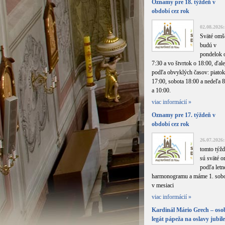
Oznamy pre 18. týždeň v
období cez rok
02.08.2026:
Sväté omš
budú v
pondelok 
7:30 a vo štvrtok o 18:00, ďale
podľa obvyklých časov: piatok
17:00, sobota 18:00 a nedeľa 
a 10:00.
viac informácií »
Oznamy pre 17. týždeň v
období cez rok
26.07.2026:
tomto týžd
sú sväté 
podľa letn
harmonogramu a máme 1. sob
v mesiaci
viac informácií »
Kardinál Mário Grech – os
legát pápeža na oslavy jubil