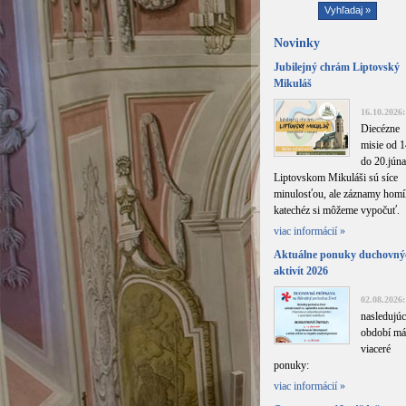
Novinky
Jubilejný chrám Liptovský
Mikuláš
16.10.2026:
Diecézne
misie od 1
do 20.júna
Liptovskom Mikuláši sú síce
minulosťou, ale záznamy homíl
katechéz si môžeme vypočuť.
viac informácií »
Aktuálne ponuky duchovný
aktivít 2026
02.08.2026:
nasledujú
období m
viaceré
ponuky:
viac informácií »