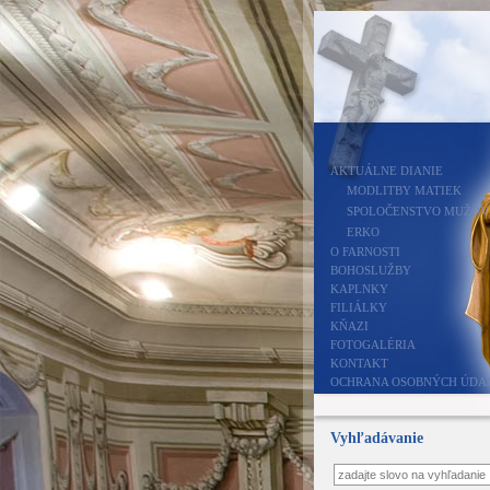
AKTUÁLNE DIANIE
MODLITBY MATIEK
SPOLOČENSTVO MUŽOV
ERKO
O FARNOSTI
BOHOSLUŽBY
KAPLNKY
FILIÁLKY
KŇAZI
FOTOGALÉRIA
KONTAKT
OCHRANA OSOBNÝCH ÚDA
Vyhľadávanie