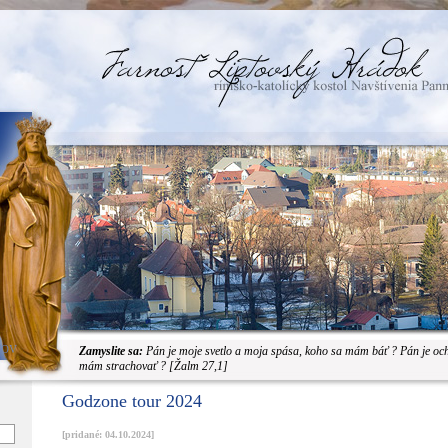
JOV
Zamyslite sa:
Pán je moje svetlo a moja spása, koho sa mám báť ? Pán je oc
mám strachovať ? [Žalm 27,1]
Godzone tour 2024
[pridané: 04.10.2024]