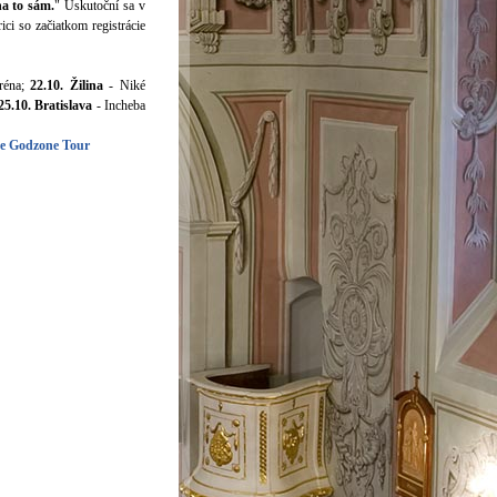
na to sám.
" Uskutoční sa v
ici so začiatkom registrácie
réna;
22.10. Žilina
- Niké
25.10. Bratislava
- Incheba
ke Godzone Tour