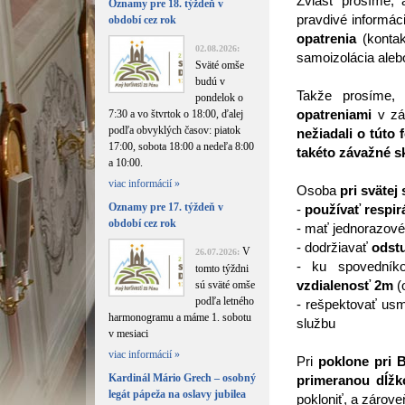
Zvlášť prosíme,
Oznamy pre 18. týždeň v
pravdivé informác
období cez rok
opatrenia
(kontak
02.08.2026:
samoizolácia alebo
Sväté omše
budú v
Takže prosíme
pondelok o
opatreniami
v záu
7:30 a vo štvrtok o 18:00, ďalej
podľa obvyklých časov: piatok
nežiadali o túto
17:00, sobota 18:00 a nedeľa 8:00
takéto závažné s
a 10:00.
viac informácií »
Osoba
pri svätej
Oznamy pre 17. týždeň v
-
používať respir
období cez rok
- mať jednorazové
- dodržiavať
odst
V
26.07.2026:
- ku spovedník
tomto týždni
vzdialenosť 2m
(
sú sväté omše
podľa letného
- rešpektovať us
harmonogramu a máme 1. sobotu
službu
v mesiaci
viac informácií »
Pri
poklone pri 
Kardinál Mário Grech – osobný
primeranou dĺžk
legát pápeža na oslavy jubilea
pokloniť, a zárove