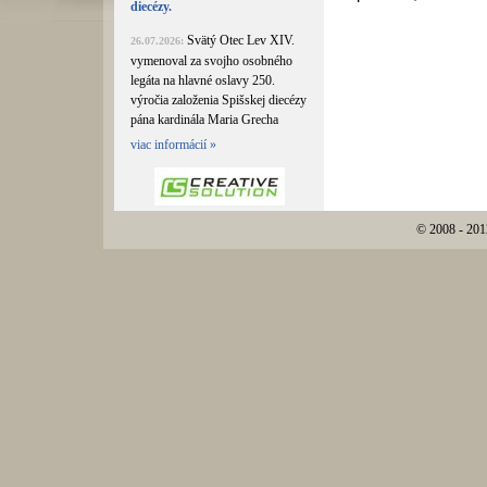
diecézy.
Svätý Otec Lev XIV.
26.07.2026:
vymenoval za svojho osobného
legáta na hlavné oslavy 250.
výročia založenia Spišskej diecézy
pána kardinála Maria Grecha
viac informácií »
© 2008 - 201