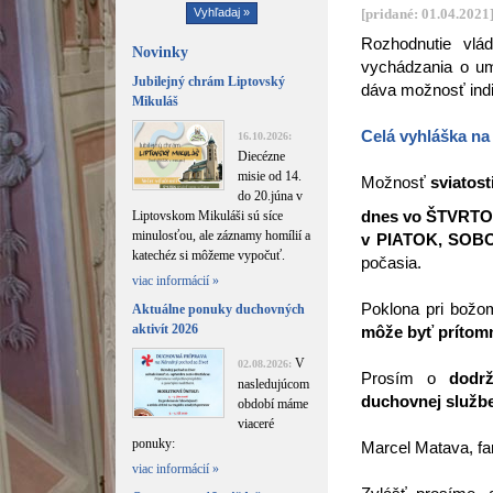
[pridané: 01.04.2021
Rozhodnutie vl
Novinky
vychádzania o um
Jubilejný chrám Liptovský
dáva možnosť indi
Mikuláš
Celá vyhláška n
16.10.2026:
Diecézne
misie od 14.
Možnosť
sviatost
do 20.júna v
dnes vo ŠTVRTO
Liptovskom Mikuláši sú síce
minulosťou, ale záznamy homílií a
v PIATOK, SOBOT
katechéz si môžeme vypočuť.
počasia.
viac informácií »
Poklona pri bož
Aktuálne ponuky duchovných
aktivít 2026
môže byť prítom
V
02.08.2026:
Prosím o
dodrž
nasledujúcom
duchovnej službe
období máme
viaceré
ponuky:
Marcel Matava, fa
viac informácií »