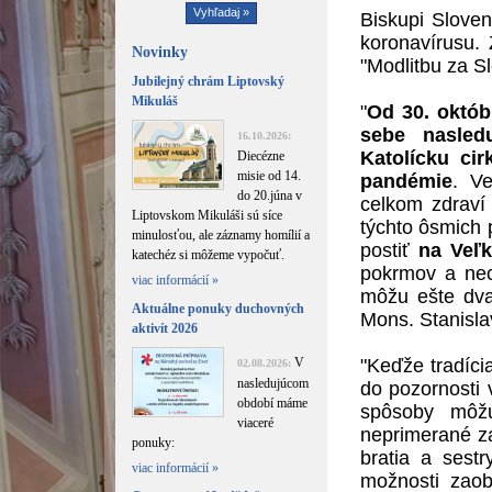
Biskupi Sloven
koronavírusu. 
Novinky
"Modlitbu za S
Jubilejný chrám Liptovský
Mikuláš
"
Od 30. októb
sebe nasledu
16.10.2026:
Katolícku ci
Diecézne
misie od 14.
pandémie
. Ve
do 20.júna v
celkom zdraví
Liptovskom Mikuláši sú síce
týchto ôsmich
minulosťou, ale záznamy homílií a
postiť
na Veľk
katechéz si môžeme vypočuť.
pokrmov a nec
viac informácií »
môžu ešte dva
Aktuálne ponuky duchovných
Mons. Stanisla
aktivít 2026
V
"Keďže tradícia
02.08.2026:
nasledujúcom
do pozornosti
období máme
spôsoby môžu
viaceré
neprimerané za
ponuky:
bratia a sestr
viac informácií »
možnosti zaob