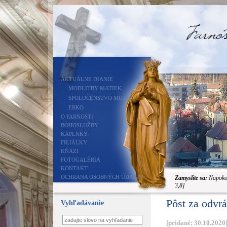
AKTUÁLNE DIANIE
MODLITBY MATIEK
SPOLOČENSTVO MUŽOV
ERKO
O FARNOSTI
BOHOSLUŽBY
KAPLNKY
FILIÁLKY
KŇAZI
FOTOGALÉRIA
KONTAKT
OCHRANA OSOBNÝCH ÚDAJOV
Zamyslite sa:
Napokon 
3,8]
Pôst za odvrá
Vyhľadávanie
[pridané: 30.10.2020