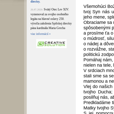
diecézy.
Všemohúci Bož
Svätý Otec Lev XIV.
26.07.2026:
tvoj Syn nás u
vymenoval za svojho osobného
jeho mene, spl
legáta na hlavné oslavy 250.
Obraciame sa n
výročia založenia Spišskej diecézy
spôsobenými 
pána kardinála Maria Grecha
a prosíme ťa o
viac informácií »
o múdrosť, silu
o nádej a dôver
o rozvážne, sta
politickú zodp
Pomáhaj nám, 
nielen na tele,
V srdciach mno
stali sme sa s
mamonou a ne
Vlej do našich
tvojho Ducha
posilňuj nás, a
Predkladáme ti
Matky tvojho S
S jej pomocou