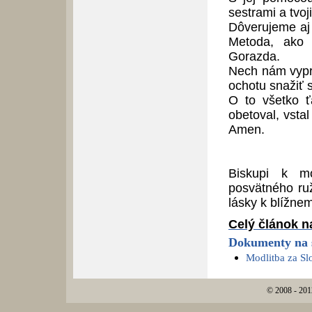
sestrami a tvoj
Dôverujeme aj 
Metoda, ako 
Gorazda.
Nech nám vypro
ochotu snažiť 
O to všetko ť
obetoval, vstal
Amen.
Biskupi k mo
posvätného ru
lásky k blížne
Celý článok n
Dokumenty na s
Modlitba za S
© 2008 - 201