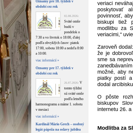
Oznamy pre 18. týždeň v
veriaci neváha
období cez rok
poskytovať 
povinnosť, aby
02.08.2026:
biskupi tiež
Sväté omše
budú v
modlitbu za S
pondelok o
veriacimi," uv
7:30 a vo štvrtok o 18:00, ďalej
podľa obvyklých časov: piatok
Zaroveň dodal:
17:00, sobota 18:00 a nedeľa 8:00
že je dobrovo
a 10:00.
sme sa neprevi
viac informácií »
zanedbávaním
Oznamy pre 17. týždeň v
možné, aby ne
období cez rok
piatky postí 
V
26.07.2026:
dodal arcibisk
tomto týždni
sú sväté omše
O pôste rozh
podľa letného
biskupov Slov
harmonogramu a máme 1. sobotu
internetu 26. a
v mesiaci
viac informácií »
Kardinál Mário Grech – osobný
Modlitba za S
legát pápeža na oslavy jubilea