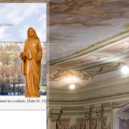
hnem ho a oslávim. [Žalm 91, 15]