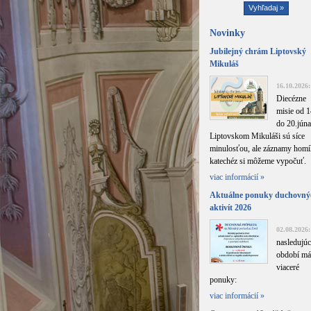
Novinky
Jubilejný chrám Liptovský
Mikuláš
16.10.2026:
Diecézne
misie od 1
do 20.júna
Liptovskom Mikuláši sú síce
minulosťou, ale záznamy homíl
katechéz si môžeme vypočuť.
viac informácií »
Aktuálne ponuky duchovný
aktivít 2026
02.08.2026:
nasledujú
období m
viaceré
ponuky:
viac informácií »