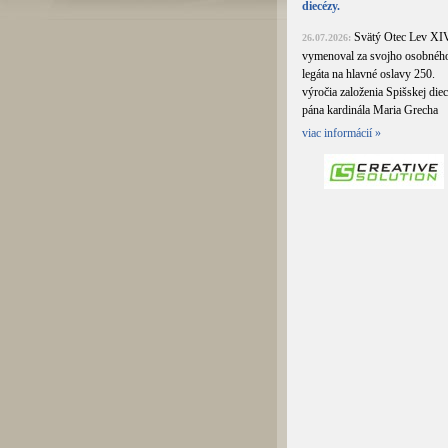
diecézy.
Svätý Otec Lev XIV
26.07.2026:
vymenoval za svojho osobnéh
legáta na hlavné oslavy 250.
výročia založenia Spišskej die
pána kardinála Maria Grecha
viac informácií »