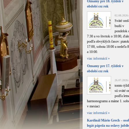
Oznamy pre 18. týždeň v
období cez rok
02.08.2026:
Sväté omš
budú v
pondelok 
7:30 a vo štvrtok o 18:00, ďale
podľa obvyklých časov: piatok
17:00, sobota 18:00 a nedeľa 
a 10:00.
viac informácií »
Oznamy pre 17. týždeň v
období cez rok
26.07.2026:
tomto týžd
sú sväté 
podľa letn
harmonogramu a máme 1. sob
v mesiaci
viac informácií »
Kardinál Mário Grech – os
legát pápeža na oslavy jubil