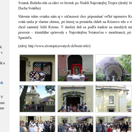
Sviatok Božieho tela sa slávi vo štvrtok po Nedeli Najsvätejšej Trojice (druhý š
Ducha Svätého)
Slávenie tohto sviatku nám aj v súčasnosti chce pripomínať veľké tajomstvo K
svätá omša je vlastne obetou, pri ktorej sa premieňa chlieb na Kristovo telo a 
chcel samotný Ježiš Kristus. V dnešný deň sa podľa tradície na mnohých mie
procesie – triumfálne sprievody s Najsvätejšou Sviatosťou v monštrancii, pri
Spasiteľa.
(zdroj: http://www.zivotopisysvatych.sk/bozie-telo/)
4.
 v
ií a
ch
V
com
áme