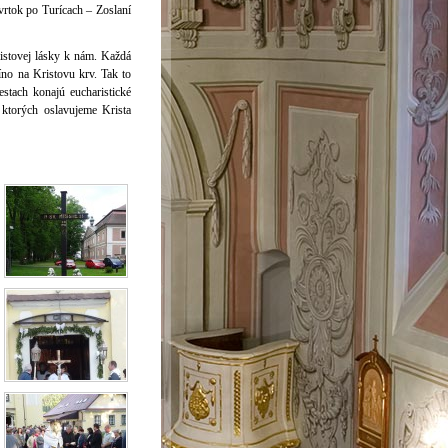
tvrtok po Turícach – Zoslaní
ristovej lásky k nám. Každá
víno na Kristovu krv. Tak to
stach konajú eucharistické
 ktorých oslavujeme Krista