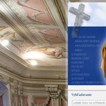
AKTUÁLNE DIANIE
MODLITBY MATIEK
SPOLOČENSTVO MUŽOV
ERKO
O FARNOSTI
BOHOSLUŽBY
KAPLNKY
FILIÁLKY
KŇAZI
FOTOGALÉRIA
KONTAKT
OCHRANA OSOBNÝCH ÚDA
Vyhľadávanie