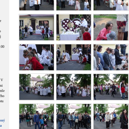
e
o
j
8:00
V
ni
omše
ého
otu
obný
ea