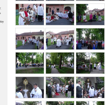
.
o
cézy