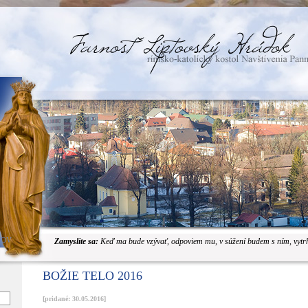
JOV
Zamyslite sa:
Keď ma bude vzývať, odpoviem mu, v súžení budem s ním, vytr
BOŽIE TELO 2016
[pridané: 30.05.2016]