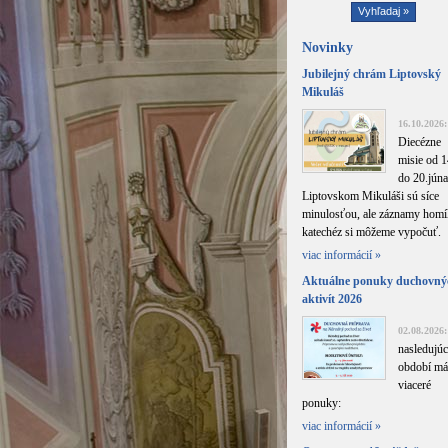
Novinky
Jubilejný chrám Liptovský
Mikuláš
16.10.2026:
Diecézne
misie od 1
do 20.júna
Liptovskom Mikuláši sú síce
minulosťou, ale záznamy homíl
katechéz si môžeme vypočuť.
viac informácií »
Aktuálne ponuky duchovný
aktivít 2026
02.08.2026:
nasledujú
období m
viaceré
ponuky:
viac informácií »