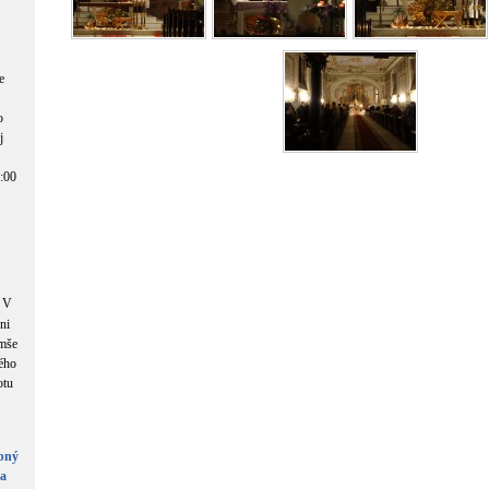
e
o
j
8:00
V
ni
omše
ého
otu
obný
ea