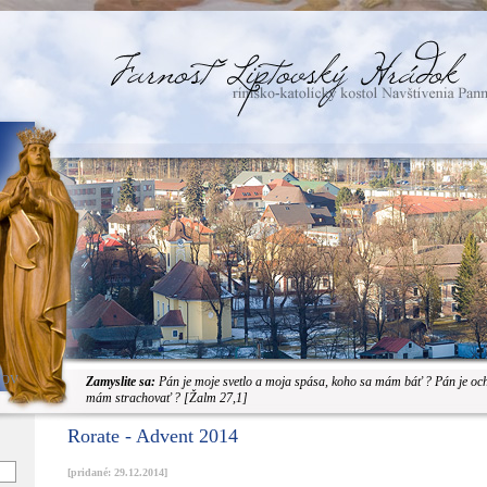
JOV
Zamyslite sa:
Pán je moje svetlo a moja spása, koho sa mám báť ? Pán je oc
mám strachovať ? [Žalm 27,1]
Rorate - Advent 2014
[pridané: 29.12.2014]