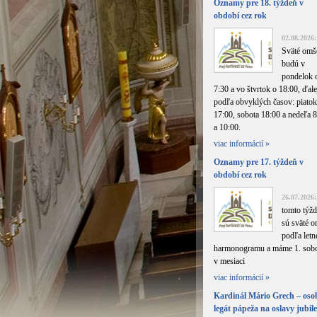
Oznamy pre 18. týždeň v
období cez rok
02.08.2026:
Sväté omš
budú v
pondelok 
7:30 a vo štvrtok o 18:00, ďale
podľa obvyklých časov: piatok
17:00, sobota 18:00 a nedeľa 
a 10:00.
viac informácií »
Oznamy pre 17. týždeň v
období cez rok
26.07.2026:
tomto týžd
sú sväté 
podľa letn
harmonogramu a máme 1. sob
v mesiaci
viac informácií »
Kardinál Mário Grech – os
legát pápeža na oslavy jubil