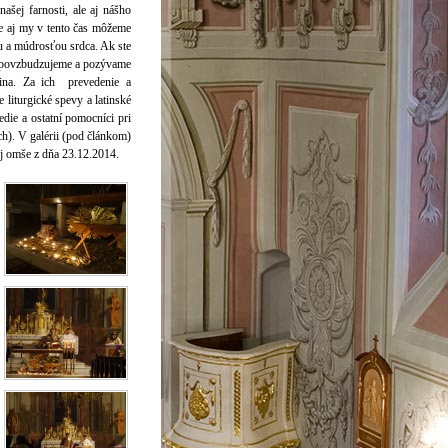
ašej farnosti, ale aj nášho
ve aj my v tento čas môžeme
u a múdrosťou srdca. Ak ste
ne povzbudzujeme a pozývame
dina. Za ich prevedenie a
liturgické spevy a latinské
edie a ostatní pomocníci pri
iach). V galérii (pod článkom)
ej omše z dňa 23.12.2014.