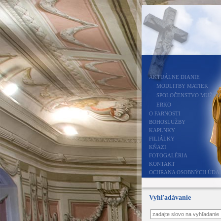
AKTUÁLNE DIANIE
MODLITBY MATIEK
SPOLOČENSTVO MUŽOV
ERKO
O FARNOSTI
BOHOSLUŽBY
KAPLNKY
FILIÁLKY
KŇAZI
FOTOGALÉRIA
KONTAKT
OCHRANA OSOBNÝCH ÚDA
Vyhľadávanie