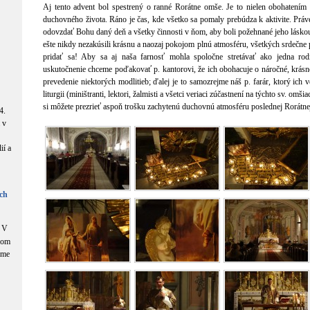
Aj tento advent bol spestrený o ranné Rorátne omše. Je to nielen obohatením n
duchovného života. Ráno je čas, kde všetko sa pomaly prebúdza k aktivite. Prá
odovzdať Bohu daný deň a všetky činnosti v ňom, aby boli požehnané jeho lásko
ešte nikdy nezakúsili krásnu a naozaj pokojom plnú atmosféru, všetkých srdeč
pridať sa! Aby sa aj naša farnosť mohla spoločne stretávať ako jedna ro
uskutočnenie chceme poďakovať p. kantorovi, že ich obohacuje o náročné, krásne 
prevedenie niektorých modlitieb; ďalej je to samozrejme náš p. farár, ktorý ich v
liturgii (miništranti, lektori, žalmisti a všetci veriaci zúčastnení na týchto sv. omš
si môžete prezrieť aspoň trošku zachytenú duchovnú atmosféru poslednej Rorátn
4.
 v
ií a
ch
V
com
áme