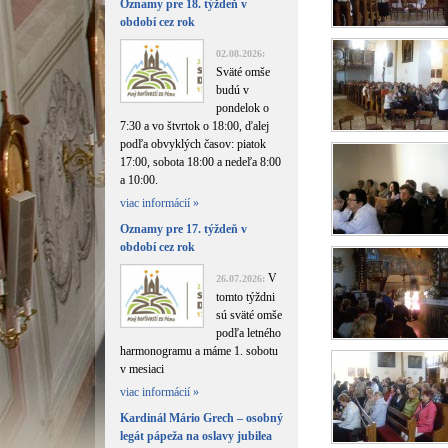
Oznamy pre 18. týždeň v
období cez rok
02.08.2026:
Sväté omše
budú v
pondelok o
7:30 a vo štvrtok o 18:00, ďalej
podľa obvyklých časov: piatok
17:00, sobota 18:00 a nedeľa 8:00
a 10:00.
viac informácií »
Oznamy pre 17. týždeň v
období cez rok
V
26.07.2026:
tomto týždni
sú sväté omše
podľa letného
harmonogramu a máme 1. sobotu
v mesiaci
viac informácií »
Kardinál Mário Grech – osobný
legát pápeža na oslavy jubilea