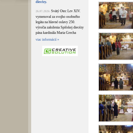
diecézy.
Svätý Otec Lev XIV.
26.07.2026:
vymenoval za svojho osobného
legáta na hlavné oslavy 250.
výročia založenia Spišskej diecézy
pána kardinála Maria Grecha
viac informácií »