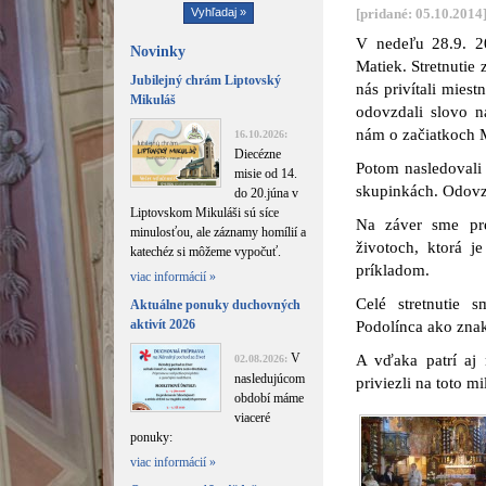
[pridané: 05.10.2014
V nedeľu 28.9. 2
Novinky
Matiek. Stretnutie
Jubilejný chrám Liptovský
nás privítali mies
Mikuláš
odovzdali slovo n
nám o začiatkoch 
16.10.2026:
Diecézne
Potom nasledovali
misie od 14.
skupinkách. Odovzd
do 20.júna v
Liptovskom Mikuláši sú síce
Na záver sme pre
minulosťou, ale záznamy homílií a
životoch, ktorá j
katechéz si môžeme vypočuť.
príkladom.
viac informácií »
Celé stretnutie 
Aktuálne ponuky duchovných
aktivít 2026
Podolínca ako zna
V
A vďaka patrí aj 
02.08.2026:
nasledujúcom
priviezli na toto mil
období máme
viaceré
ponuky:
viac informácií »