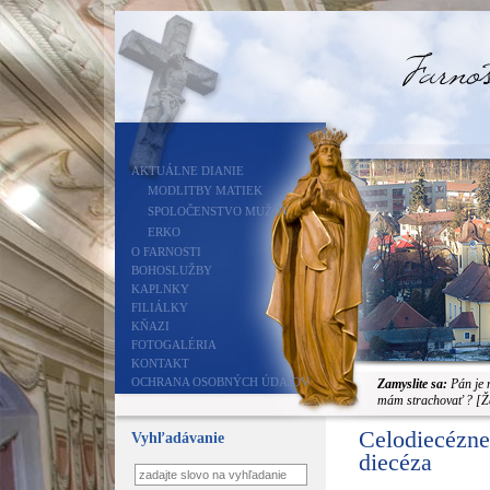
AKTUÁLNE DIANIE
MODLITBY MATIEK
SPOLOČENSTVO MUŽOV
ERKO
O FARNOSTI
BOHOSLUŽBY
KAPLNKY
FILIÁLKY
KŇAZI
FOTOGALÉRIA
KONTAKT
OCHRANA OSOBNÝCH ÚDAJOV
Zamyslite sa:
Pán je 
mám strachovať ? [Ž
Celodiecézn
Vyhľadávanie
diecéza