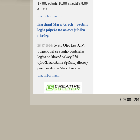
17:00, sobota 18:00 a nedeľa 8:00
a 10:00.
viac informácií »
Kardinál Mário Grech – osobný
legát pápeža na oslavy jubilea
diecézy.
Svätý Otec Lev XIV.
26.07.2026:
vymenoval za svojho osobného
legáta na hlavné oslavy 250.
výročia založenia Spišskej diecézy
pána kardinála Maria Grecha
viac informácií »
© 2008 - 201