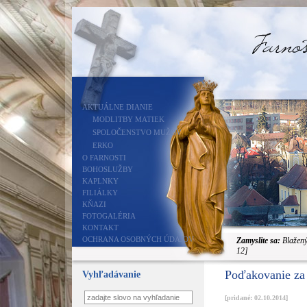
AKTUÁLNE DIANIE
MODLITBY MATIEK
SPOLOČENSTVO MUŽOV
ERKO
O FARNOSTI
BOHOSLUŽBY
KAPLNKY
FILIÁLKY
KŇAZI
FOTOGALÉRIA
KONTAKT
OCHRANA OSOBNÝCH ÚDAJOV
Zamyslite sa:
Blažený 
12]
Poďakovanie za
Vyhľadávanie
[pridané: 02.10.2014]