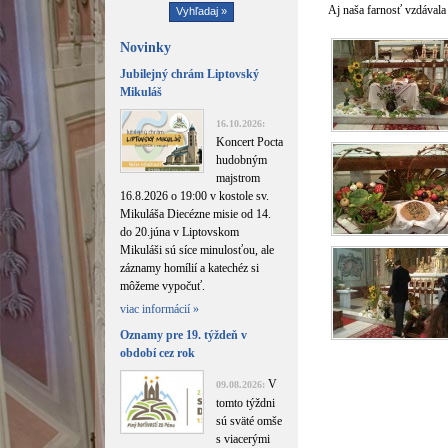
Aj naša farnosť vzdávala
Novinky
Jubilejný chrám Liptovský
Mikuláš
16.10.2026:
Koncert Pocta
hudobným
majstrom
16.8.2026 o 19:00 v kostole sv.
Mikuláša Diecézne misie od 14.
do 20.júna v Liptovskom
Mikuláši sú síce minulosťou, ale
záznamy homílií a katechéz si
môžeme vypočuť.
viac informácií »
Oznamy pre 19. týždeň v
období cez rok
V
09.08.2026:
tomto týždni
sú sväté omše
s viacerými