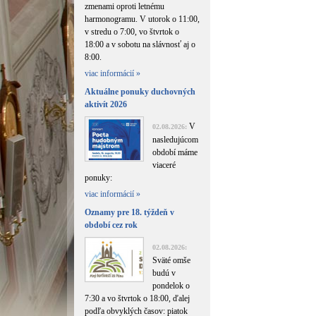
zmenami oproti letnému
harmonogramu. V utorok o 11:00,
v stredu o 7:00, vo štvrtok o
18:00 a v sobotu na slávnosť aj o
8:00.
viac informácií »
Aktuálne ponuky duchovných
aktivít 2026
V
02.08.2026:
nasledujúcom
období máme
viaceré
ponuky:
viac informácií »
Oznamy pre 18. týždeň v
období cez rok
02.08.2026:
Sväté omše
budú v
pondelok o
7:30 a vo štvrtok o 18:00, ďalej
podľa obvyklých časov: piatok